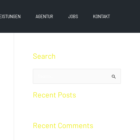
EISTUNGEN
AGENTUR
JOBS
KONTAKT
Search
S
u
Recent Posts
c
h
Hello world!
e
n
Recent Comments
n
a