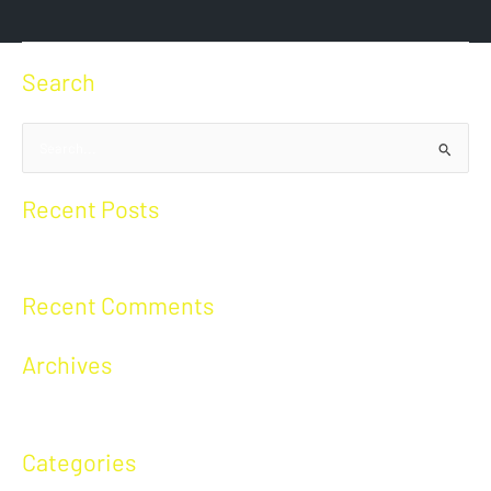
Search
S
u
Recent Posts
c
h
Hello world!
e
n
Recent Comments
n
a
Archives
c
h
August 2020
:
Categories