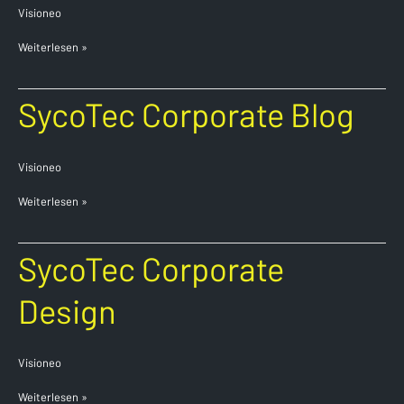
Design
Visioneo
Weiterlesen »
SycoTec
SycoTec Corporate Blog
Corporate
Blog
Visioneo
Weiterlesen »
SycoTec
SycoTec Corporate
Corporate
Design
Design
Visioneo
Weiterlesen »